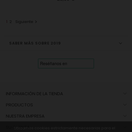
1
2
Siguiente

SABER MÁS SOBRE 2019

INFORMACIÓN DE LA TIENDA

PRODUCTOS

NUESTRA EMPRESA

SU CUENTA
Utilizamos cookies estrictamente necesarias para el