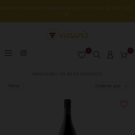
Envios en Península y Baleares gratuitos a partir de 90€ | 48-
72h
0
0
Lista
de
deseos
Mostrando 1-24 de 43 artículo(s)
Filtrar
Ordenar por: