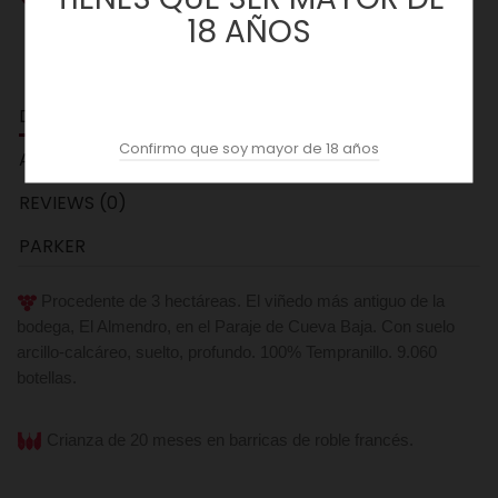
18 AÑOS
DESCRIPCION
Confirmo que soy mayor de 18 años
ACOPAS AI
REVIEWS (0)
PARKER
Procedente de 3 hectáreas. El viñedo más antiguo de la
bodega, El Almendro, en el Paraje de Cueva Baja. Con suelo
arcillo-calcáreo, suelto, profundo. 100% Tempranillo. 9.060
botellas.
Crianza de 20 meses en barricas de roble francés.