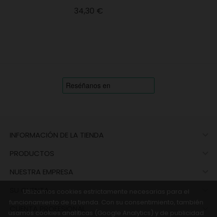
Precio
34,30 €

INFORMACIÓN DE LA TIENDA

PRODUCTOS

NUESTRA EMPRESA

SU CUENTA
Utilizamos cookies estrictamente necesarias para el
funcionamiento de la tienda. Con su consentimiento, también

CUENTA PROFESIONAL
usamos cookies analíticas (Google Analytics) y de publicidad