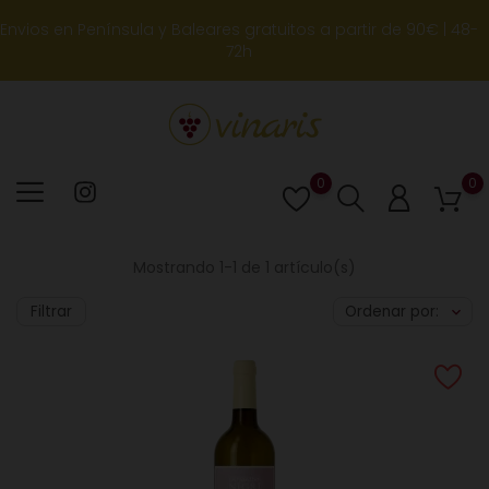
Envios en Península y Baleares gratuitos a partir de 90€ | 48-
72h
0
0
Lista
de
deseos
Mostrando 1-1 de 1 artículo(s)
Filtrar
Ordenar por: