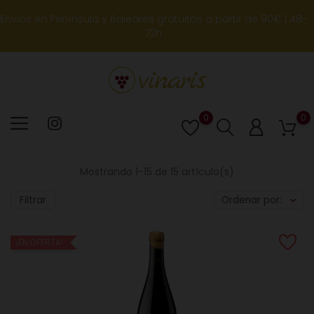
Envios en Península y Baleares gratuitos a partir de 90€ | 48-
72h
0
0
Lista
de
deseos
Mostrando 1-15 de 15 artículo(s)
Filtrar
Ordenar por:
¡EN OFERTA!