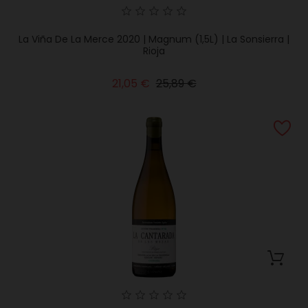
La Viña De La Merce 2020 | Magnum (1,5L) | La Sonsierra |
Rioja
Precio
Precio
21,05 €
25,89 €
base