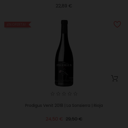
Precio
22,89 €
¡EN OFERTA!
Prodigus Venit 2018 | La Sonsierra | Rioja
Precio
Precio
24,50 €
29,50 €
base