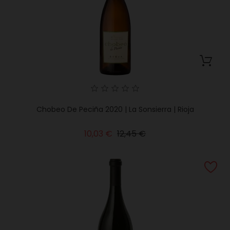
Chobeo De Peciña 2020 | La Sonsierra | Rioja
Precio
Precio
10,03 €
12,45 €
base