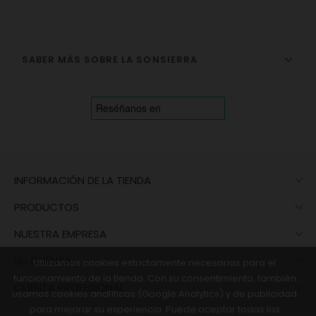
SABER MÁS SOBRE LA SONSIERRA

INFORMACIÓN DE LA TIENDA

PRODUCTOS

NUESTRA EMPRESA

SU CUENTA
Utilizamos cookies estrictamente necesarias para el
funcionamiento de la tienda. Con su consentimiento, también

CUENTA PROFESIONAL
usamos cookies analíticas (Google Analytics) y de publicidad
para mejorar su experiencia. Puede aceptar todas las