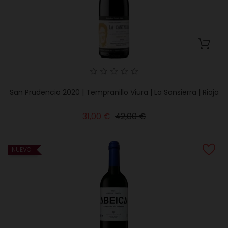
San Prudencio 2020 | Tempranillo Viura | La Sonsierra | Rioja
Precio
Precio
31,00 €
42,00 €
base
NUEVO