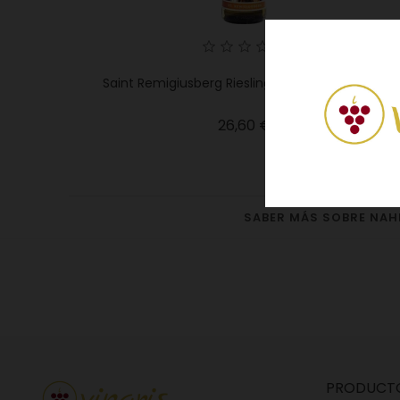
Saint Remigiusberg Riesling Tesch 2019 | Nahe
Precio
26,60 €
SABER MÁS SOBRE NAH
PRODUCT