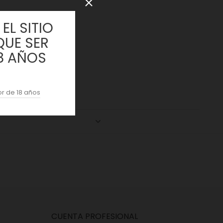
EL SITIO
QUE SER
8 AÑOS
r de 18 años
CUENTA PROFESIONAL