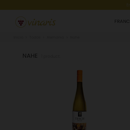
E
FRANC
Inicio
Todos
Alemania
Nahe
NAHE
1 product.