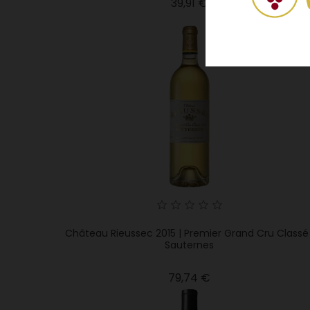
Precio
39,91 €
Château Rieussec 2015 | Premier Grand Cru Classé 
Sauternes
Precio
79,74 €