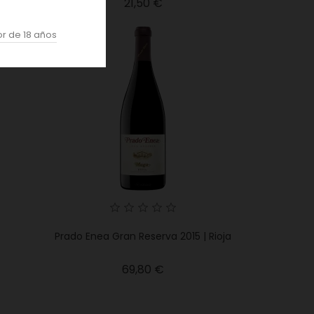
Precio
21,50 €
r de 18 años
Prado Enea Gran Reserva 2015 | Rioja
Precio
69,80 €