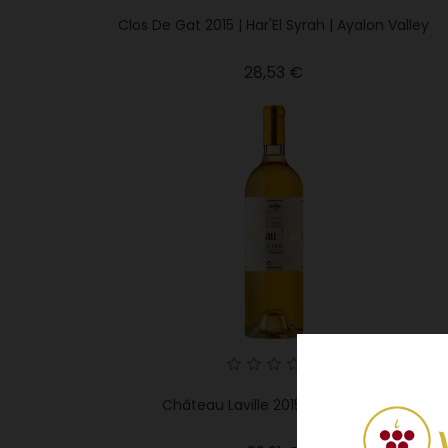
Clos De Gat 2015 | Har'El Syrah | Ayalon Valley
Precio
28,53 €
Château Laville 2015 | Sauternes