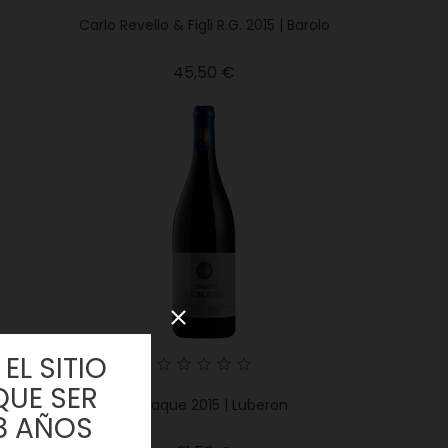
Carlo Revello & Figli R.G. 2015 | Barolo
Precio
45,50 €
EL SITIO
QUE SER
La Blaque 2015 | Luberon
8 AÑOS