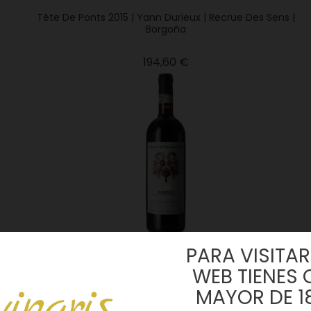
Tête De Ponts 2015 | Yann Durieux | Recrue Des Sens |
Borgoña
Precio
194,60 €
PARA VISITAR 
WEB TIENES 
Carlo Revello & Figli 2015 | Barolo
MAYOR DE 1