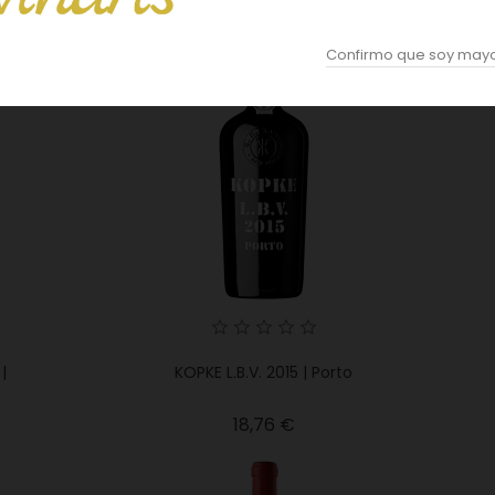
Precio
35,60 €
Confirmo que soy mayo
|
KOPKE L.B.V. 2015 | Porto
Precio
18,76 €