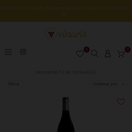
Envios en Península y Baleares gratuitos a partir de 90€ | 48-
72h
0
0
Lista
de
deseos
Mostrando 1-1 de 1 artículo(s)
Filtrar
Ordenar por: