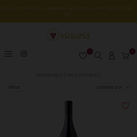
Envios en Península y Baleares gratuitos a partir de 90€ | 48-
72h
0
0
Lista
de
deseos
Mostrando 1-3 de 3 artículo(s)
Filtrar
Ordenar por: