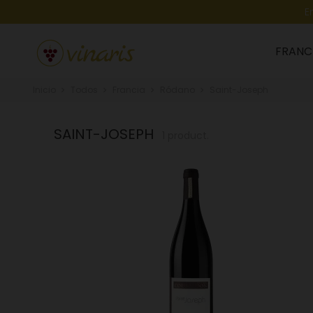
E
FRANC
Inicio
Todos
Francia
Ródano
Saint-Joseph
SAINT-JOSEPH
1 product.