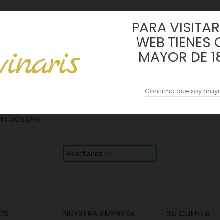
PARA VISITAR 
WEB TIENES 
|
MAYOR DE 1
Confirmo que soy mayo
NT-JOSEPH
OS
NUESTRA EMPRESA
SU CUENTA