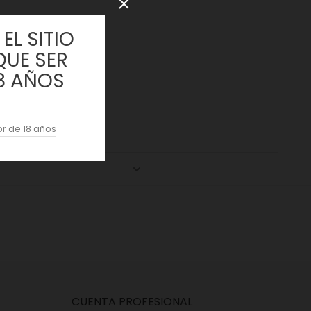
EL SITIO
QUE SER
8 AÑOS
r de 18 años
CUENTA PROFESIONAL