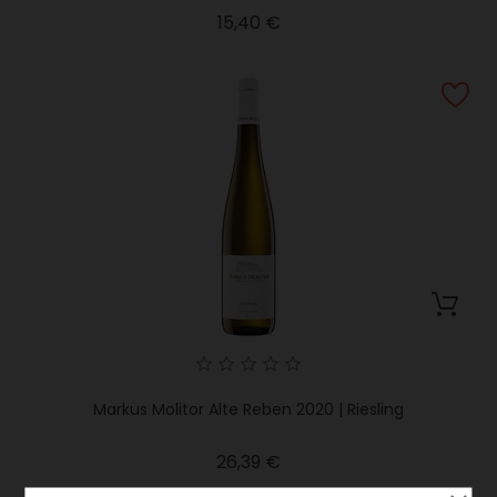
Precio
15,40 €
Markus Molitor Alte Reben 2020 | Riesling
Precio
26,39 €