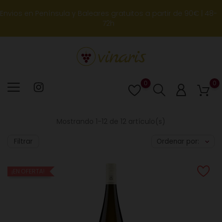
Envios en Península y Baleares gratuitos a partir de 90€ | 48-
72h
0
0
Lista
de
deseos
Mostrando 1-12 de 12 artículo(s)
Filtrar
Ordenar por:
¡EN OFERTA!