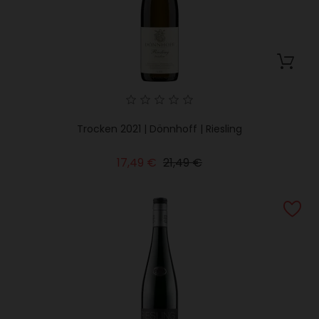
Trocken 2021 | Dönnhoff | Riesling
Precio
Precio
17,49 €
21,49 €
base