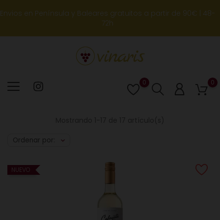
Envios en Península y Baleares gratuitos a partir de 90€ | 48-
72h
0
0
Lista
de
deseos
Mostrando 1-17 de 17 artículo(s)
Ordenar por:
NUEVO