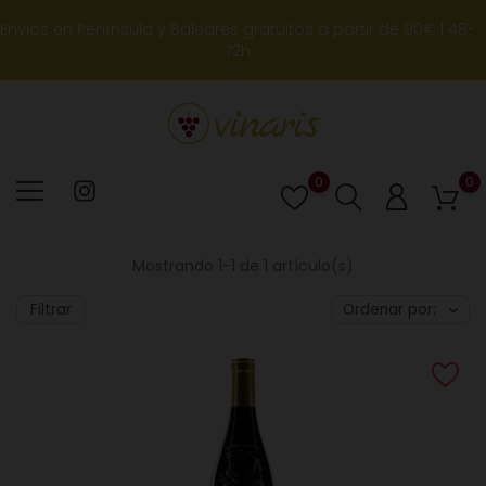
Envios en Península y Baleares gratuitos a partir de 90€ | 48-
72h
0
0
Lista
de
deseos
Mostrando 1-1 de 1 artículo(s)
Filtrar
Ordenar por: