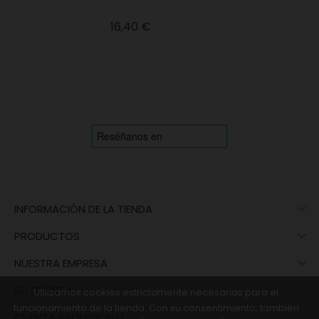
Precio
16,40 €

INFORMACIÓN DE LA TIENDA

PRODUCTOS

NUESTRA EMPRESA

SU CUENTA
Utilizamos cookies estrictamente necesarias para el
funcionamiento de la tienda. Con su consentimiento, también

CUENTA PROFESIONAL