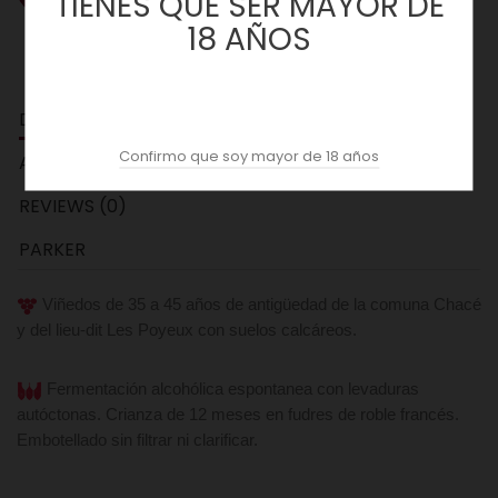
TIENES QUE SER MAYOR DE
18 AÑOS
DESCRIPCION
Confirmo que soy mayor de 18 años
ACOPAS AI
REVIEWS (0)
PARKER
Viñedos de 35 a 45 años de antigüedad de la comuna Chacé
y del lieu-dit Les Poyeux con suelos calcáreos.
Fermentación alcohólica espontanea con levaduras
autóctonas. Crianza de 12 meses en fudres de roble francés.
Embotellado sin filtrar ni clarificar.