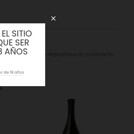
EL SITIO
QUE SER
8 AÑOS
 moderna intervenga en ningún proceso de su elaboración.
r de 18 años
: