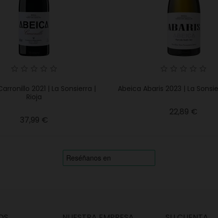
arronillo 2021 | La Sonsierra |
Abeica Abaris 2023 | La Sonsier
Rioja
Preci
22,89 €
Precio
37,99 €
OS
NUESTRA EMPRESA
SU CUENTA