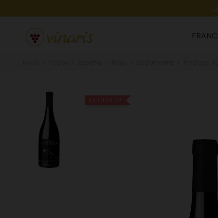
E
FRANC
Inicio
Todos
España
Rioja
La Sonsierra
Prodigus Ven
¡EN OFERTA!