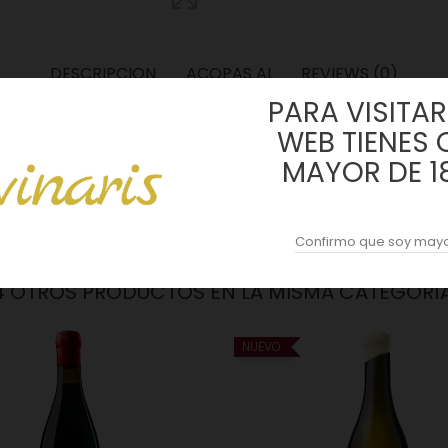
DESCRIPCION
ACOPAS AI
REVIEWS (0)
PARA VISITAR 
a a 550 metros de altitud sobre el nivel del mar. 100% Tempranillo.
WEB TIENES 
MAYOR DE 1
estabilizado en cubas también de hormigón evitando que la enología
ricano y Francés.
Confirmo que soy mayo
4 OTROS PRODUCTOS EN LA MISMA CATEGORÍA
NUEVO