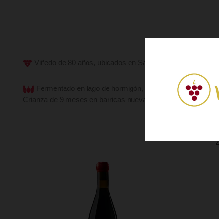
Viñedo de 80 años, ubicados en San Vicente de la Sonsierr
Fermentado en lago de hormigón, una larga maceración y 
Crianza de 9 meses en barricas nuevas mixtas de roble Ame