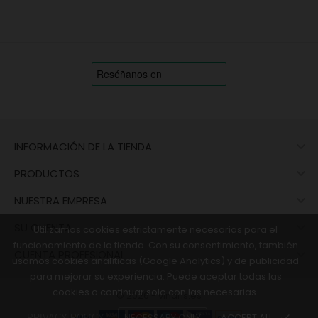

INFORMACIÓN DE LA TIENDA

PRODUCTOS

NUESTRA EMPRESA

SU CUENTA
Utilizamos cookies estrictamente necesarias para el
funcionamiento de la tienda. Con su consentimiento, también

CUENTA PROFESIONAL
usamos cookies analíticas (Google Analytics) y de publicidad
para mejorar su experiencia. Puede aceptar todas las
cookies o continuar solo con las necesarias.
© 2026 - vinaris.es
NECESSARY ONLY
ACCEPT ALL
done
PRIVACY POLICY