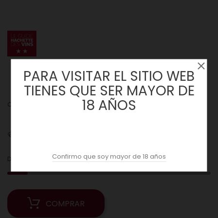
PARA VISITAR EL SITIO WEB
TIENES QUE SER MAYOR DE
18 AÑOS
Cantidad :
Envíos
Confirmo que soy mayor de 18 años
2
Date prisa! Solo
unidades disponibles en Stock!
COMPRAR