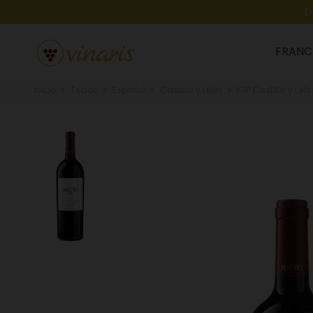
E
FRANC
Inicio
Todos
España
Castilla y León
IGP Castilla y Leó