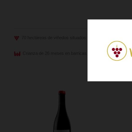
70 hectáreas de viñedos situados en las localidades de Tu
Crianza de 26 meses en barricas de roble francés.