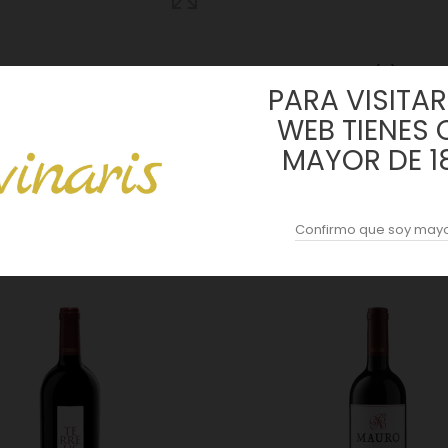
DESCRIPCION
ACOPAS AI
REVIEWS (0)
PARA VISITAR 
WEB TIENES 
dela de Duero y Traspinedo con suelos calizos o arcillo-calcáreos, 
MAYOR DE 1
Confirmo que soy mayo
4 OTROS PRODUCTOS EN LA MISMA CATEGORÍA