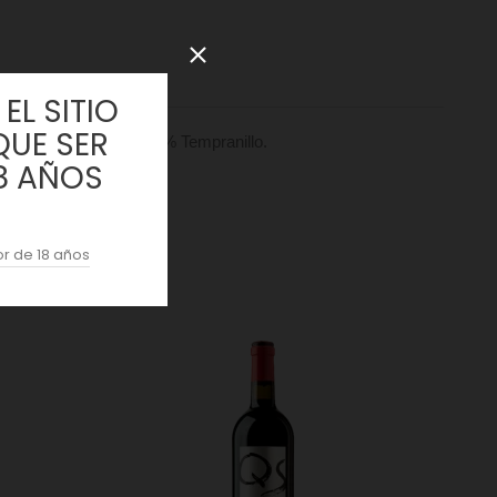
EL SITIO
QUE SER
según las parcelas. 100% Tempranillo.
8 AÑOS
r de 18 años
: