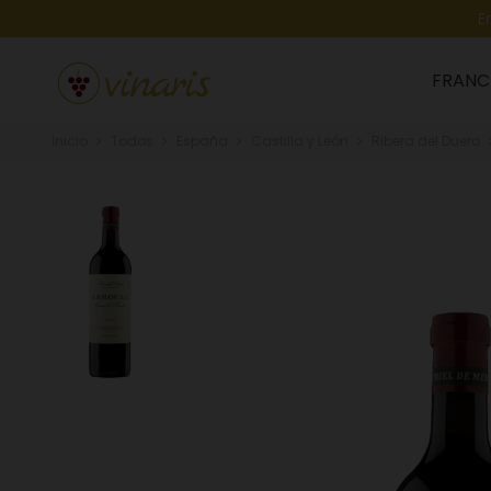
E
FRANC
Inicio
Todos
España
Castilla y León
Ribera del Duero