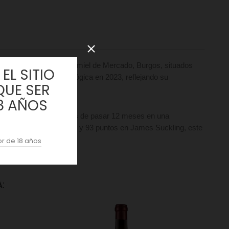
 de parcela única en Gumiel de Mercado, Burgos, situados
EL SITIO
vo la certificación ecológica en 2023, reflejando su
QUE SER
8 AÑOS
días de maceración antes de pasar 12 meses en una
dvocate (Luis Gutiérrez) y 93 puntos en James Suckling, este
 de Ribera del Duero.
r de 18 años
: