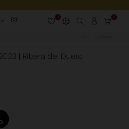
h
0
0
Lista
eyboard_arrow_down
de
deseos
Prev
Siguiente
chevron_left
chevron_right
 2023 | Ribera del Duero