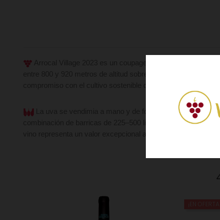
Arrocal Village 2023 es un coupage de 85% Tinto Fino, 10
entre 800 y 920 metros de altitud sobre suelos aluviales de ar
compromiso con el cultivo sostenible de la tierra.
La uva se vendimia a mano y de forma temprana para pre
combinación de barricas de 225–500 litros y foudres de 50 h
vino representa un valor excepcional a su precio, ofreciendo 
¡EN OFERTA