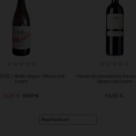
 2020 | Albillo Mayor | Ribera Del
Hacienda Monasterio Reserv
Duero
Ribera Del Duero
Precio
Precio
Prec
14,99 €
19,99 €
64,60 €
base