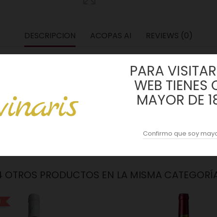
DESCRIPCION
ACOPAS AI
REVIEWS (0)
% Garnacha y 5% Albillo Mayor procedente de los viñedos familiares
PARA VISITAR 
ena, arcilla y cantos rodados con presencia de caliza. La bodega obtu
WEB TIENES 
MAYOR DE 1
servar la frescura, fermentando con levaduras nativas durante 10 
ectolitros, alcanzando un 13,5% de alcohol. Con 93 puntos en Wine A
una expresión equilibrada, jugosa y de roble perfectamente integrado
Confirmo que soy mayo
4 OTROS PRODUCTOS EN LA MISMA CATEGORÍA
!