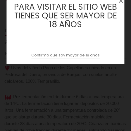
PARA VISITAR EL SITIO WEB
TIENES QUE SER MAYOR DE
18 AÑOS
DESCRIPCION
ACOPAS AI
REVIEWS (0)
Confirmo que soy mayor de 18 años
Uvas del viñedo Pago de los Capellanes ubicado en en
Pedrosa del Duero, provincia de Burgos, con suelos arcillo-
calcáreos. 100% Tempranillo.
Pre-fermentación en frío durante 6 días a una temperatura
de 14ºC. La fermentación tiene lugar en depósitos de 20.000
litros. Una fermentación a una temperatura controlada de 28º
que se alarga durante 30 días. Fermentación maloláctica
durante 28 días a una temperatura de 20ºC. Crianza en barricas
nuevas de roble francés durante 18 meses, aplicando trasiegos