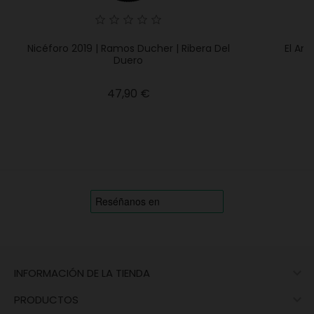
Nicéforo 2019 | Ramos Ducher | Ribera Del
El Ane
Duero
Precio
47,90 €

INFORMACIÓN DE LA TIENDA

PRODUCTOS