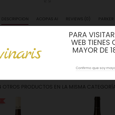
DESCRIPCION
ACOPAS AI
REVIEWS (0)
PARKER
PARA VISITAR 
vada a la bodega y se seleccionan de parcelas y terrenos ubicadas al
 del mar. Con suelo arcillo-calcáreo. Tempranillo, garnacha, mazuelo y
WEB TIENES 
MAYOR DE 1
n control de temperatura ni adición de levaduras. Maceración de 16 
el vino se clarifica ligeramente con claras de huevos frescos antes 
Confirmo que soy mayo
4 OTROS PRODUCTOS EN LA MISMA CATEGORÍA
!