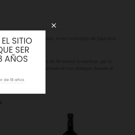
EL SITIO
 noroeste de La Rioja Alta, en los municipios de Sajazarra,
 graciano.
QUE SER
8 AÑOS
días. Después un mínimo de 36 meses en barricas, por lo
de ser embotellado y conservado en sus bodegas durante al
r de 18 años
: