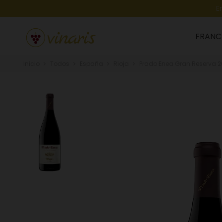
E
FRANC
Inicio
Todos
España
Rioja
Prado Enea Gran Reserva 20