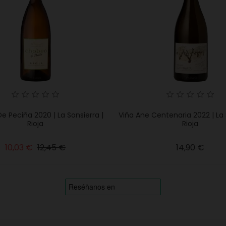
 Peciña 2020 | La Sonsierra |
Viña Ane Centenaria 2022 | La 
Rioja
Rioja
Precio
Precio
Preci
10,03 €
12,45 €
14,90 €
base