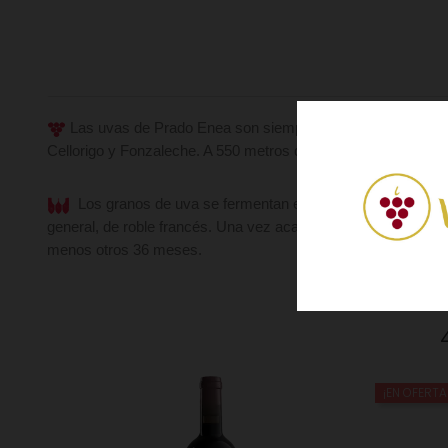
Las uvas de Prado Enea son siempre las últimas en ser lle
Cellorigo y Fonzaleche. A 550 metros de altura sobre el nivel
Los granos de uva se fermentan en depósitos de roble si
general, de roble francés. Una vez acaba el envejecimiento, 
menos otros 36 meses.
¡EN OFERTA