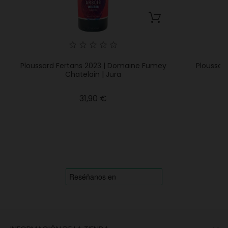
Ploussard Fertans 2023 | Domaine Fumey
Ploussar
Chatelain | Jura
Precio
31,90 €