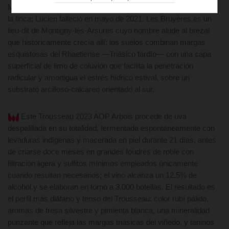
Macle, se incorporó en 1990 y dirige hoy las 5–6 hectáreas de
la finca; Lucien falleció en mayo de 2021. Les Bruyères es un
lieu-dit de Montigny-lès-Arsures cuyo nombre alude al brezal
que históricamente crecía allí: los suelos combinan margas
esquistosas del Rhaetiense —Triásico tardío— con una capa
superficial de limo de coluvión que facilita la penetración
radicular y amortigua el estrés hídrico estival, sobre un
substrato arcilloso-calcáreo orientado al sur.
Este Trousseau 2023 AOP Arbois procede de uva
despalillada en su totalidad, fermentada espontáneamente con
levaduras indígenas y macerada en piel durante 21 días, antes
de criarse doce meses en grandes foudres de roble con
filtración ligera y sulfitos mínimos empleados únicamente
cuando resultan necesarios; el vino alcanza un 12,5% de
alcohol y se elaboran en torno a 3.000 botellas. El resultado es
el perfil más diáfano y tenso del Trousseau: color rubí pálido,
aromas de fresa silvestre y pimienta blanca, una mineralidad
punzante que refleja las margas triásicas del viñedo, y taninos