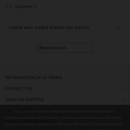
1
2
Siguiente

SABER MÁS SOBRE RIBERA DEL DUERO

INFORMACIÓN DE LA TIENDA

PRODUCTOS

NUESTRA EMPRESA

SU CUENTA
Utilizamos cookies estrictamente necesarias para el
funcionamiento de la tienda. Con su consentimiento, también

CUENTA PROFESIONAL
usamos cookies analíticas (Google Analytics) y de publicidad