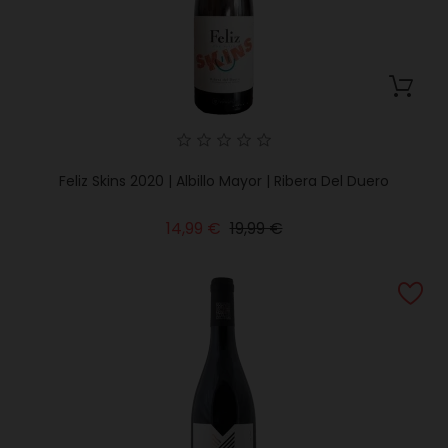
Feliz Skins 2020 | Albillo Mayor | Ribera Del Duero
Precio
Precio
14,99 €
19,99 €
base