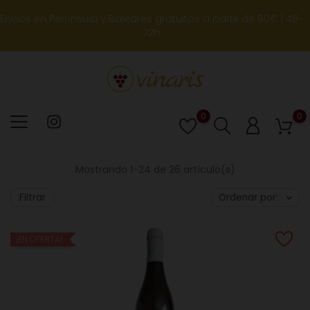
Envios en Península y Baleares gratuitos a partir de 90€ | 48-
72h
0
0
Lista
de
deseos
Mostrando 1-24 de 26 artículo(s)
Filtrar
Ordenar por:
¡EN OFERTA!