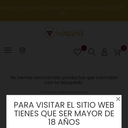
Envios en Península y Baleares gratuitos a partir de 90€ | 48-
72h
0
Lista
de
deseos
No hemos encontrado productos que coincidan
con tu búsqueda.
Por favor vuelva a buscar
PARA VISITAR EL SITIO WEB
TIENES QUE SER MAYOR DE
18 AÑOS