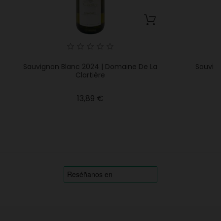
Sauvignon Blanc 2024 | Domaine De La
Sauvign
Clartière
Precio
13,89 €