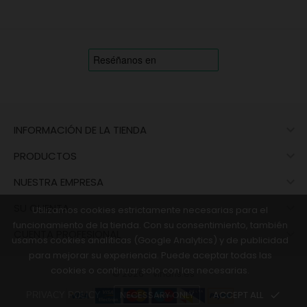

INFORMACIÓN DE LA TIENDA

PRODUCTOS

NUESTRA EMPRESA

SU CUENTA
Utilizamos cookies estrictamente necesarias para el
funcionamiento de la tienda. Con su consentimiento, también

CUENTA PROFESIONAL
usamos cookies analíticas (Google Analytics) y de publicidad
para mejorar su experiencia. Puede aceptar todas las
cookies o continuar solo con las necesarias.
© 2026 - vinaris.es
NECESSARY ONLY
ACCEPT ALL
done
PRIVACY POLICY