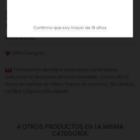
DESCRIPCION
ACOPAS AI
Confirmo que soy mayor de 18 años
REVIEWS (0)
100% Savagnin.
Fermentación alcohólica espontánea con levaduras
autóctonas en despósitos de acero inoxidable. Crianza de 12
meses en barricas de roble y huevos de cerámica. Sin clarificar,
sin filtrar y ligeramente sufitado.
4 OTROS PRODUCTOS EN LA MISMA
CATEGORÍA: