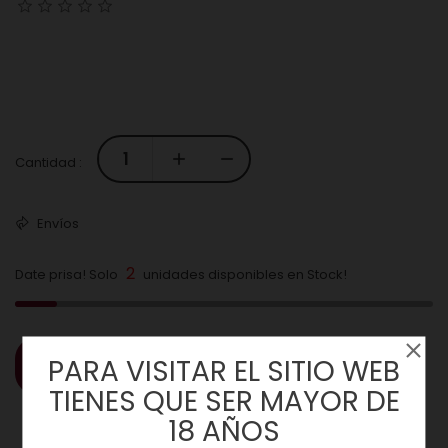
Cantidad :
Envíos
2
Date prisa! Solo
unidades disponibles en Stock!
PARA VISITAR EL SITIO WEB
COMPRAR
TIENES QUE SER MAYOR DE
18 AÑOS