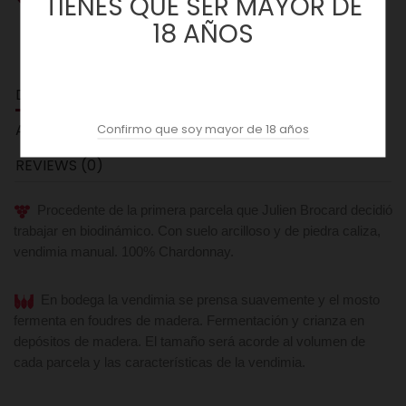
TIENES QUE SER MAYOR DE
18 AÑOS
DESCRIPCION
ACOPAS AI
Confirmo que soy mayor de 18 años
REVIEWS (0)
Procedente de la primera parcela que Julien Brocard decidió
trabajar en biodinámico. Con suelo arcilloso y de piedra caliza,
vendimia manual. 100% Chardonnay.
En bodega la vendimia se prensa suavemente y el mosto
fermenta en foudres de madera. Fermentación y crianza en
depósitos de madera. El tamaño será acorde al volumen de
cada parcela y las características de la vendimia.