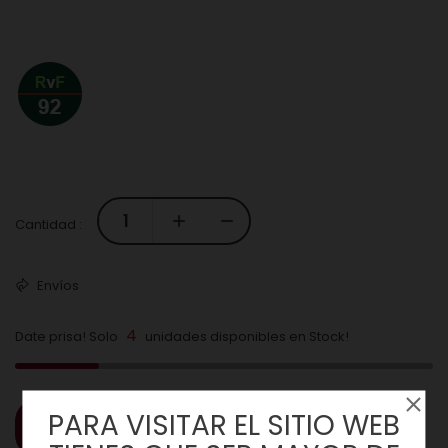
Cantidad :
Envíos
4
Date prisa! Solo
unidades disponibles en Stock!
PARA VISITAR EL SITIO WEB
COMPRAR