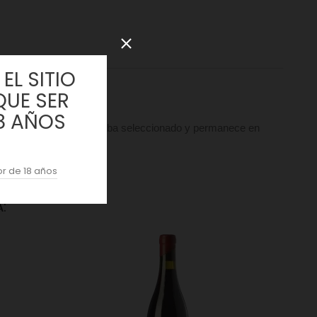
EL SITIO
na. 100% Albariño.
QUE SER
8 AÑOS
 fermenta con pie de cuba seleccionado y permanece en
r de 18 años
: