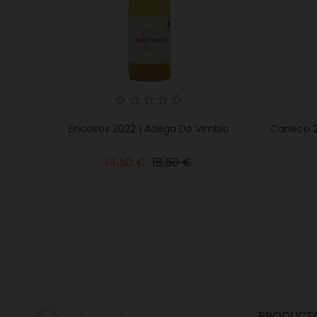
Encoiros 2022 | Adega Do Vimbio
Caneco 20
Precio
Precio
14,50 €
18,50 €
base
PRODUCT