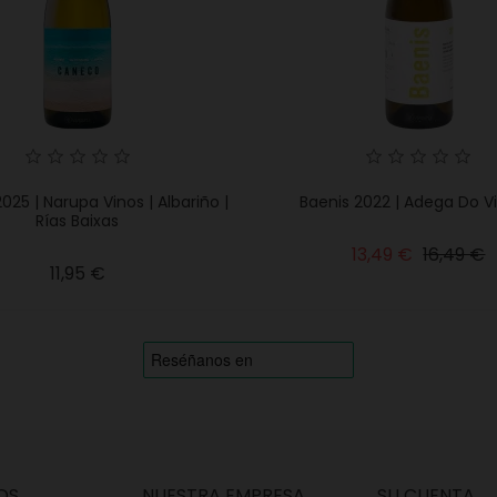
25 | Narupa Vinos | Albariño |
Baenis 2022 | Adega Do V
Rías Baixas
Precio
P
13,49 €
16,49 €
Precio
11,95 €
base
OS
NUESTRA EMPRESA
SU CUENTA