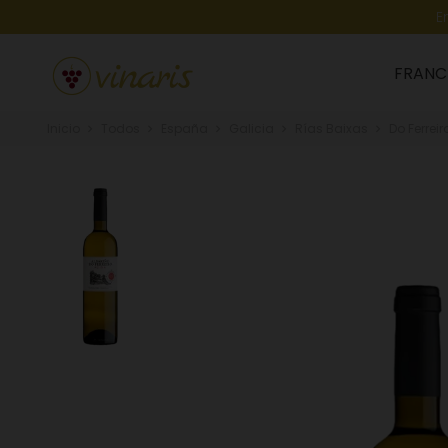
E
FRANC
Inicio
Todos
España
Galicia
Rías Baixas
Do Ferrei