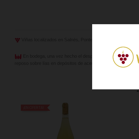
Viñas localizados en Salnés, Pontevedra, de 45 años de e
En bodega, una vez hecho el despalillado, se pasa a reali
reposo sobre lías en depósitos de acero inoxidable durante 
¡EN OFERTA!