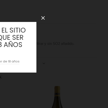
EL SITIO
QUE SER
8 AÑOS
ene Co2 residual. Sin filtrar y sin SO2 añadido.
r de 18 años
: