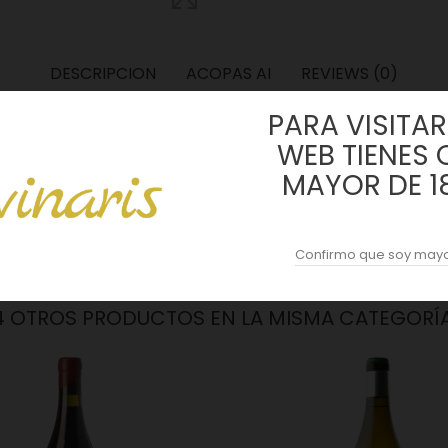
DESCRIPCION
ACOPAS AI
REVIEWS (0)
PARA VISITAR 
WEB TIENES 
MAYOR DE 1
ntrol de temperatura. Embotellado al terminar la fermentación, manti
Confirmo que soy mayo
A DO VIMBIO
4 OTROS PRODUCTOS EN LA MISMA CATEGORÍA