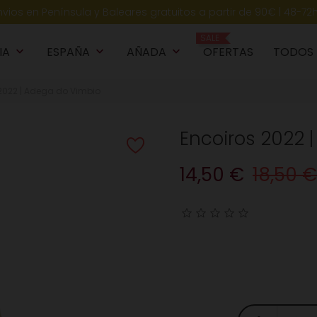
nvios en Península y Baleares gratuitos a partir de 90€ | 48-72
SALE
IA
ESPAÑA
AÑADA
OFERTAS
TODOS
keyboard_arrow_down
keyboard_arrow_down
keyboard_arrow_down
k
2022 | Adega do Vimbio
Encoiros 2022 
14,50 €
18,50 €