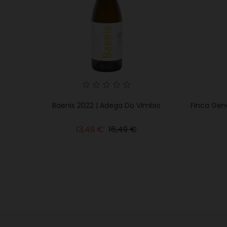
Baenis 2022 | Adega Do Vimbio
Finca Gen
Precio
Precio
13,49 €
16,49 €
base