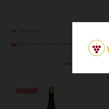
100% Albariño.
Prensa directa, el mosto fermenta de manera natural sin co
SABER MÁS SOBRE ADEG
¡EN OFERTA!