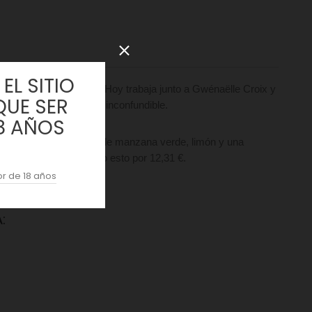
EL SITIO
e que fuera tendencia. Hoy trabaja junto a Gwénaëlle Croix y
QUE SER
de su carácter mineral inconfundible.
8 AÑOS
ste Muscadet 2022 desprende manzana verde, limón y una
potencial de guarda. Todo esto por 12,31 €.
r de 18 años
: