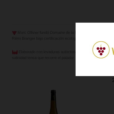
Marc Ollivier fundó Domaine de la Pépière en 1984 en Mais
Rémi Branger bajo certificación ecológica y biodinámica. Sus 
Elaborado con levaduras autóctonas, criado sur lie durant
salinidad tensa que recorre el paladar. Lejos del vino ligero y