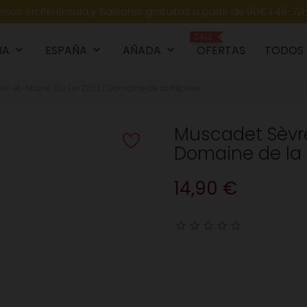
nvios en Península y Baleares gratuitos a partir de 90€ | 48-72
SALE
IA
ESPAÑA
AÑADA
OFERTAS
TODOS
keyboard_arrow_down
keyboard_arrow_down
keyboard_arrow_down
k
e-et-Maine Sur Lie 2022 | Domaine de la Pépière
Muscadet Sèvre
Domaine de la 
14,90 €