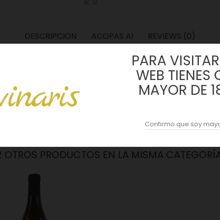
DESCRIPCION
ACOPAS AI
REVIEWS (0)
PARA VISITAR 
don-sur-Sèvre, pionero de la viticultura sin química décadas antes d
WEB TIENES 
viñas de unos 30 años arraigan en suelos de granito y gneis, la base 
MAYOR DE 1
e el invierno, sin clarificación, sin filtración y con SO₂ mínimo, e
 efímero que muchos asocian a la appellation, tiene estructura real y 
Confirmo que soy mayo
2 OTROS PRODUCTOS EN LA MISMA CATEGORÍA