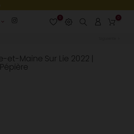
h
0
0
Lista
eyboard_arrow_down
de
deseos
Siguiente
chevron_right
-et-Maine Sur Lie 2022 |
Pépière