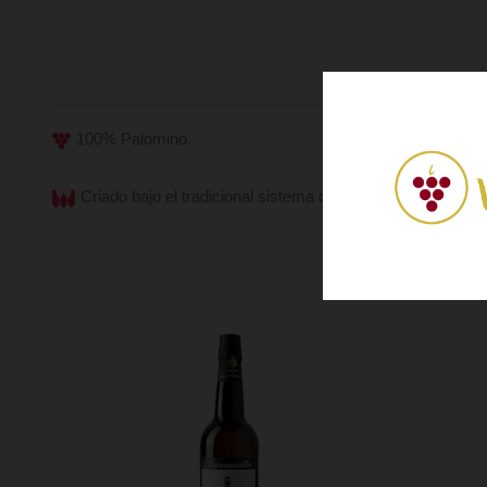
100% Palomino.
Criado bajo el tradicional sistema de criaderas y solera, c