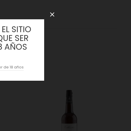
EL SITIO
QUE SER
8 AÑOS
r de 18 años
: