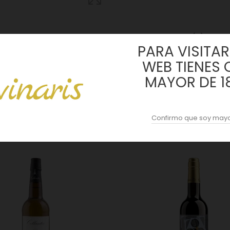
DESCRIPCION
ACOPAS AI
REVIEWS (0)
PARA VISITAR 
WEB TIENES 
MAYOR DE 1
on una media de 9 años de crianza biológica bajo velo de flor.
Confirmo que soy mayo
4 OTROS PRODUCTOS EN LA MISMA CATEGORÍA