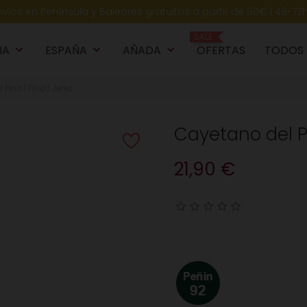
nvios en Península y Baleares gratuitos a partir de 90€ | 48-72
SALE
IA
ESPAÑA
AÑADA
OFERTAS
TODOS
keyboard_arrow_down
keyboard_arrow_down
keyboard_arrow_down
k
Pino | Fino | Jerez
Cayetano del Pi
21,90 €