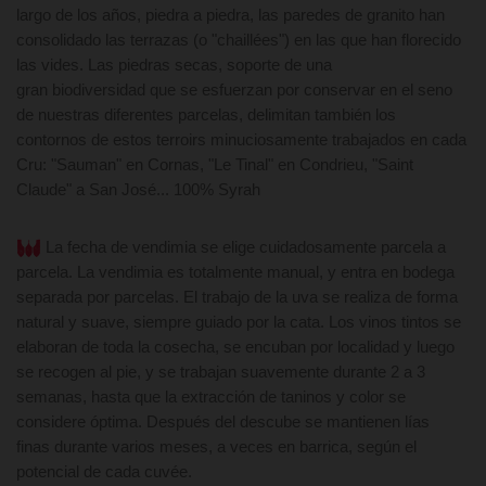
largo de los años, piedra a piedra, las paredes de granito han
consolidado las terrazas (o "chaillées") en las que han florecido
las vides. Las piedras secas, soporte de una
gran biodiversidad que se esfuerzan por conservar en el seno
de nuestras diferentes parcelas, delimitan también los
contornos de estos terroirs minuciosamente trabajados en cada
Cru: "Sauman" en Cornas, "Le Tinal" en Condrieu, "Saint
Claude" a San José... 100% Syrah
La fecha de vendimia se elige cuidadosamente parcela a
parcela. La vendimia es totalmente
manual
, y entra en bodega
separada por parcelas. El trabajo de la uva se realiza de forma
natural y
suave
, siempre guiado por la cata. Los vinos tintos se
elaboran de
toda la cosecha
, se encuban por localidad y luego
se recogen al pie, y se trabajan suavemente durante 2 a 3
semanas, hasta que la extracción de taninos y color se
considere óptima. Después del descube se mantienen
lías
finas
durante varios meses, a veces en barrica, según el
potencial de cada
cuvée.