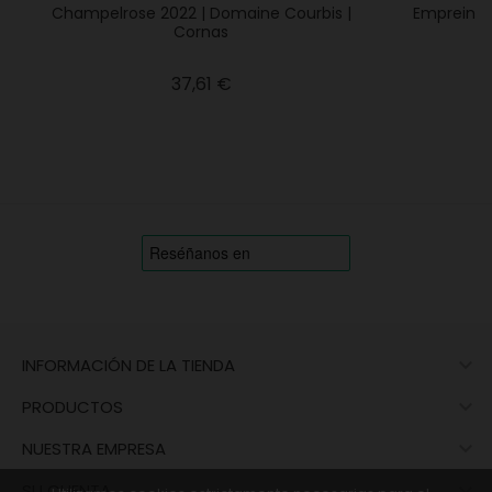
Champelrose 2022 | Domaine Courbis |
Empreinte
Cornas
Precio
37,61 €

INFORMACIÓN DE LA TIENDA

PRODUCTOS

NUESTRA EMPRESA

SU CUENTA