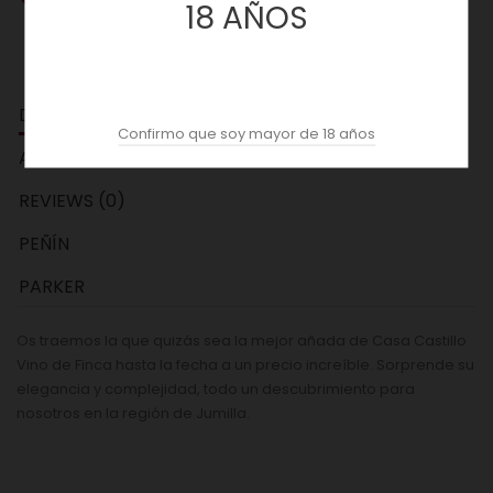
18 AÑOS
DESCRIPCION
Confirmo que soy mayor de 18 años
ACOPAS AI
REVIEWS (0)
PEÑÍN
PARKER
Os traemos la que quizás sea la mejor añada de Casa Castillo
Vino de Finca hasta la fecha a un precio increíble. Sorprende su
elegancia y complejidad, todo un descubrimiento para
nosotros en la región de Jumilla.