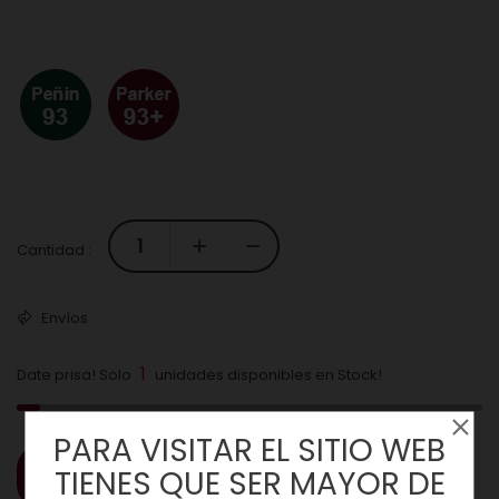
Cantidad :
Envíos
1
Date prisa! Solo
unidades disponibles en Stock!
PARA VISITAR EL SITIO WEB
TIENES QUE SER MAYOR DE
COMPRAR