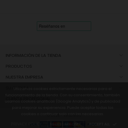

INFORMACIÓN DE LA TIENDA

PRODUCTOS

NUESTRA EMPRESA

SU CUENTA
Utilizamos cookies estrictamente necesarias para el
funcionamiento de la tienda. Con su consentimiento, también

CUENTA PROFESIONAL
usamos cookies analíticas (Google Analytics) y de publicidad
para mejorar su experiencia. Puede aceptar todas las
cookies o continuar solo con las necesarias.
© 2026 - vinaris.es
NECESSARY ONLY
ACCEPT ALL
done
PRIVACY POLICY