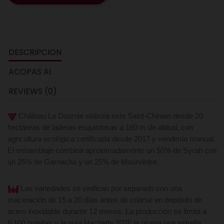
DESCRIPCION
ACOPAS AI
REVIEWS (0)
Château La Dournie elabora este Saint-Chinian desde 20
hectáreas de laderas esquistosas a 160 m de altitud, con
agricultura ecológica certificada desde 2017 y vendimia manual.
El ensamblaje combina aproximadamente un 50% de Syrah con
un 25% de Garnacha y un 25% de Mourvèdre.
Las variedades se vinifican por separado con una
maceración de 15 a 20 días antes de criarse en depósito de
acero inoxidable durante 12 meses. La producción se limita a
6.100 botellas y la guía Hachette 2026 le otorga una estrella