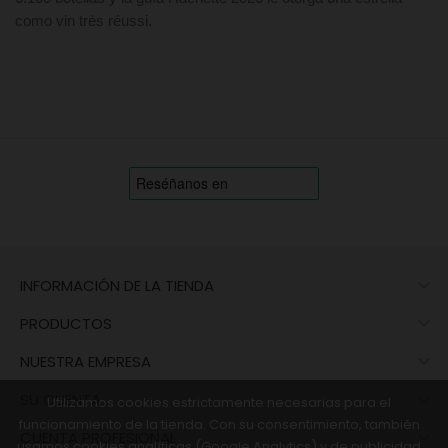
como vin très réussi.

INFORMACIÓN DE LA TIENDA

PRODUCTOS

NUESTRA EMPRESA

SU CUENTA
Utilizamos cookies estrictamente necesarias para el
funcionamiento de la tienda. Con su consentimiento, también

CUENTA PROFESIONAL
usamos cookies analíticas (Google Analytics) y de publicidad