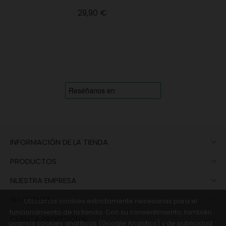
Precio
29,90 €

INFORMACIÓN DE LA TIENDA

PRODUCTOS

NUESTRA EMPRESA

SU CUENTA
Utilizamos cookies estrictamente necesarias para el
funcionamiento de la tienda. Con su consentimiento, también

CUENTA PROFESIONAL
usamos cookies analíticas (Google Analytics) y de publicidad