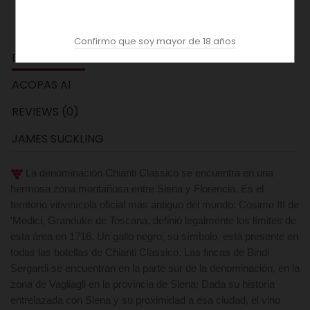
Confirmo que soy mayor de 18 años
DESCRIPCION
ACOPAS AI
REVIEWS (0)
JAMES SUCKLING
La denominación Chianti Classico se encuentra en una
hermosa zona montañosa entre Siena y Florencia. Es el
territorio vitivinícola oficial más antiguo del mundo: Cosimo III de
'Medici, Granduke de Toscana, definió legalmente los límites de
esta área en 1716. Un gallo negro, su símbolo, está presente en
todas las botellas de Chianti Classico. Las fincas de Bindi
Sergardi se encuentran en la parte sur de la denominación, en la
zona de Vagliagli en la provincia de Siena; Dada su historia
entrelazada con Siena y su proximidad a esa ciudad, el vino