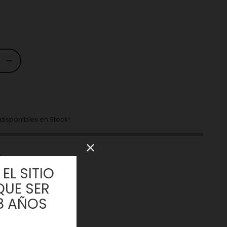
isponibles en Stock!
EL SITIO
QUE SER
8 AÑOS