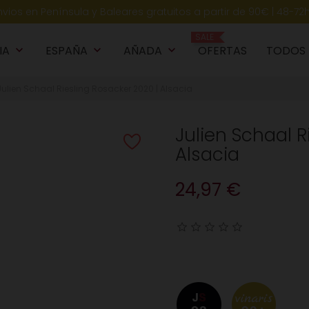
nvios en Península y Baleares gratuitos a partir de 90€ | 48-72
SALE
IA
ESPAÑA
AÑADA
OFERTAS
TODOS
keyboard_arrow_down
keyboard_arrow_down
keyboard_arrow_down
k
Julien Schaal Riesling Rosacker 2020 | Alsacia
Julien Schaal R
Alsacia
24,97 €