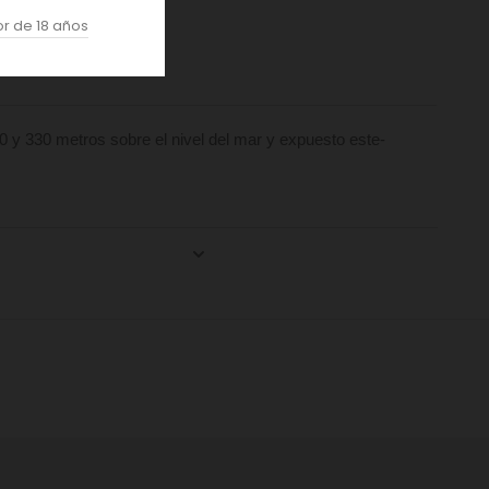
r de 18 años
60 y 330 metros sobre el nivel del mar y expuesto este-