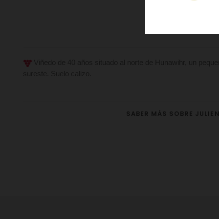
Viñedo de 40 años situado al norte de Hunawihr, un pequeño
sureste. Suelo calizo.
SABER MÁS SOBRE JULIE