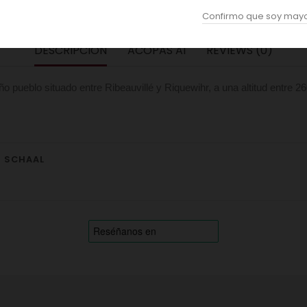
Confirmo que soy mayo
DESCRIPCION
ACOPAS AI
REVIEWS (0)
 pueblo situado entre Ribeauvillé y Riquewihr, a una altitud entre 2
N SCHAAL