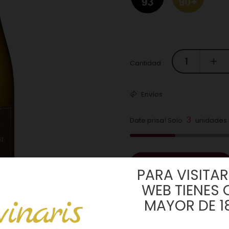
Cantidad :
Envíos
3
Date prisa! Solo
unidades d
COMPRAR
PARA VISITAR 
WEB TIENES 
MAYOR DE 1