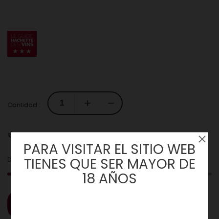
Cantidad :
Envíos
PARA VISITAR EL SITIO WEB
2
TIENES QUE SER MAYOR DE
Date prisa! Solo
unidades disponibles en Stock!
18 AÑOS
COMPRAR