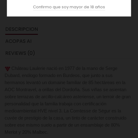
Confirmo que soy mayor de 18 años
DESCRIPCION
ACOPAS AI
REVIEWS (0)
Château Laulerie nació en 1977 de la mano de Serge
Dubard, enólogo formado en Burdeos, que junto a sus
hermanos levantó un domaine familiar de 85 hectáreas en la
AOC Montravel, a orillas del Dordoña. Sus viñas se asientan
sobre terrazas de arcillo-calcáreo asteriense, un terroir de gran
personalidad que la familia trabaja con certificación
medioambiental HVE nivel 3. La Comtesse de Ségur es la
cuvée de prestigio de la casa, un tinto de carácter construido
sobre ese mismo suelo a partir de un ensamblaje de 80%
Merlot y 20% Malbec.