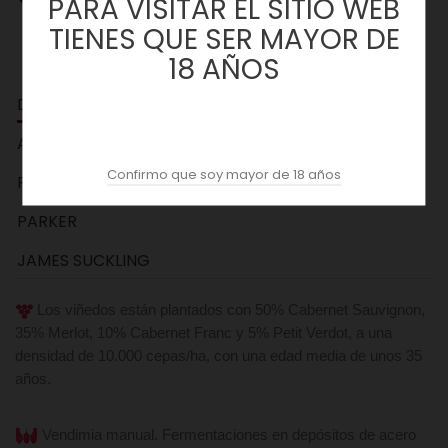
PARA VISITAR EL SITIO WEB
TIENES QUE SER MAYOR DE
18 AÑOS
DESCRIPCION
ACOPAS AI
Confirmo que soy mayor de 18 años
REVIEWS (0)
PARKER
JAMES SUCKLING
Los viñedos están plantados con 50% Cabernet Sauvignon,
35% Merlot, 10% Cabernet Franc y 5% Petit Verdot, a una
densidad de 10.000 cepas/ha, con una edad media de unos 35
años.
Vendimia manual. Fermentaciones en depósitos de acero