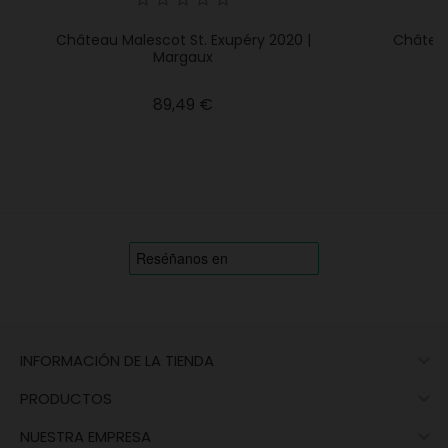
Château Malescot St. Exupéry 2020 |
Château
Margaux
Precio
89,49 €

INFORMACIÓN DE LA TIENDA

PRODUCTOS

NUESTRA EMPRESA